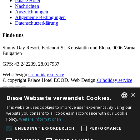
Palace Hotel
Nachrichten
Auszeichnungen
Allgemeine Bedingungen
Datenschutzerklärung
Finde uns
Sunny Day Resort, Ferienort St. Konstantin und Elena, 9006 Varna,
Bulgarien
GPS: 43.242239, 28.017937
Web-Design
slr holiday service
© copyright Palace Hotel EOOD.
Web-Design
slr holiday service
×
Diese Webseite verwendet Cookies.
×
This website uses cookies to improve user experience. By using our
Newsletter
BULGARIAN
website you consent to all cookies in accordance with our Cookie
Policy.
Weitere Informationen
ENGLISH
Signup for news and special offers!
UNBEDINGT ERFORDERLICH
PERFORMANCE
GERMAN